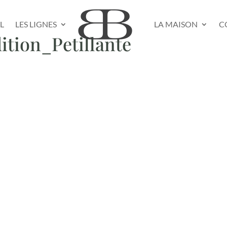
L
LES LIGNES
LA MAISON
C
tion_Petillante