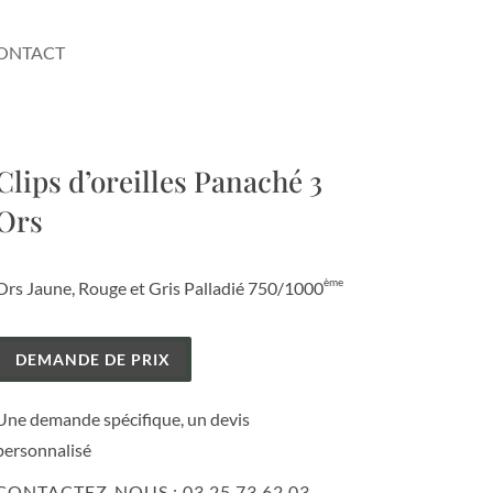
ONTACT
Clips d’oreilles Panaché 3
Ors
ème
Ors Jaune, Rouge et Gris Palladié 750/1000
DEMANDE DE PRIX
Une demande spécifique, un devis
personnalisé
CONTACTEZ-NOUS :
03 25 73 62 03