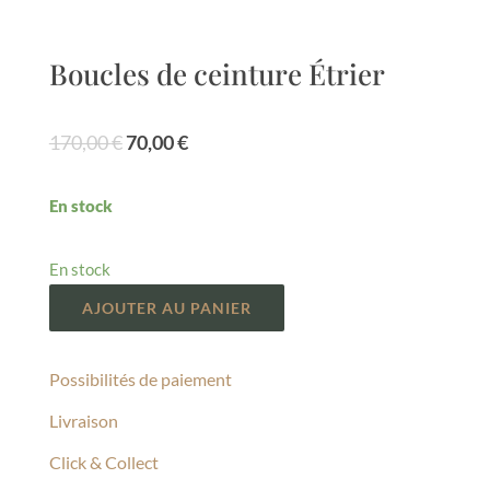
Boucles de ceinture Étrier
Le
Le
170,00
€
70,00
€
prix
prix
initial
actuel
En stock
était :
est :
170,00 €.
70,00 €.
En stock
AJOUTER AU PANIER
Possibilités de paiement
Livraison
Click & Collect