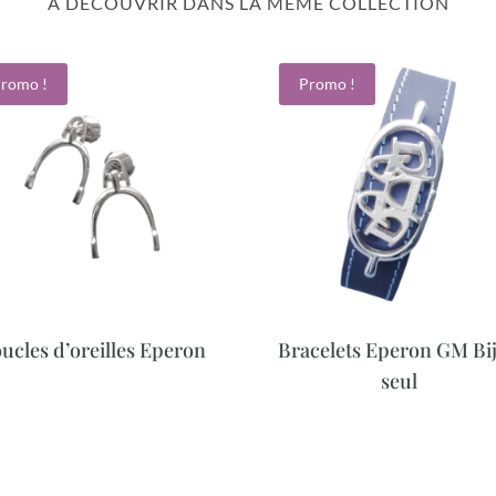
À DÉCOUVRIR DANS LA MÊME COLLECTION
romo !
Promo !
ucles d’oreilles Eperon
Bracelets Eperon GM Bi
seul