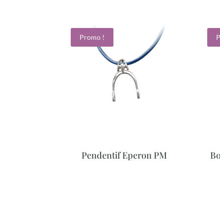
Promo !
P
Pendentif Eperon PM
Bo