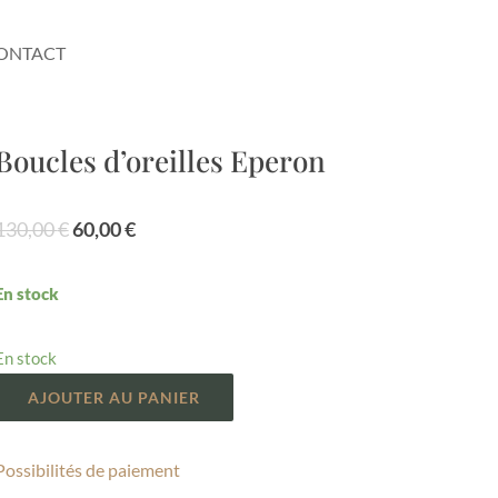
ONTACT
Boucles d’oreilles Eperon
Le
Le
130,00
€
60,00
€
prix
prix
initial
actuel
En stock
était :
est :
130,00 €.
60,00 €.
En stock
AJOUTER AU PANIER
Possibilités de paiement