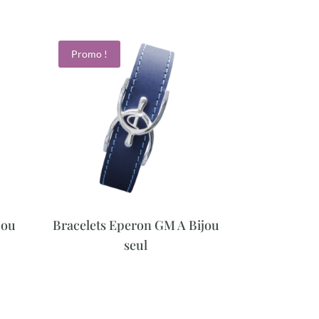
Promo !
jou
Bracelets Eperon GM A Bijou
seul