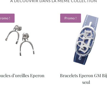
À DÉCOUVRIR DANS LA MÊME COLLECTION
romo !
Promo !
ucles d’oreilles Eperon
Bracelets Eperon GM Bi
seul