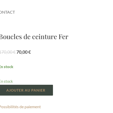
ONTACT
Boucles de ceinture Fer
Le
Le
170,00
€
70,00
€
prix
prix
initial
actuel
En stock
était :
est :
170,00 €.
70,00 €.
En stock
AJOUTER AU PANIER
Possibilités de paiement