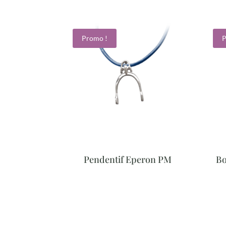
Promo !
P
Pendentif Eperon PM
Bo