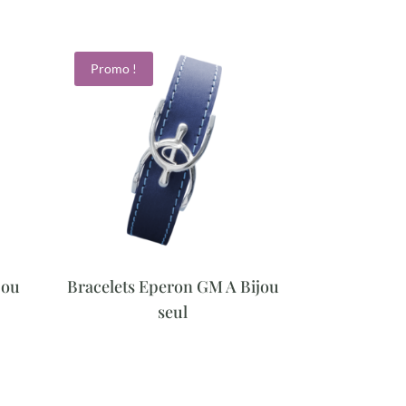
Promo !
jou
Bracelets Eperon GM A Bijou
seul