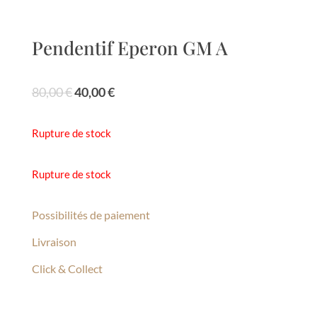
Pendentif Eperon GM A
Le
Le
80,00
€
40,00
€
prix
prix
initial
actuel
Rupture de stock
était :
est :
80,00 €.
40,00 €.
Rupture de stock
Possibilités de paiement
Livraison
Click & Collect