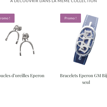
À DÉCOUVRIR DANS LA MÊME COLLECTION
romo !
Promo !
ucles d’oreilles Eperon
Bracelets Eperon GM Bi
seul