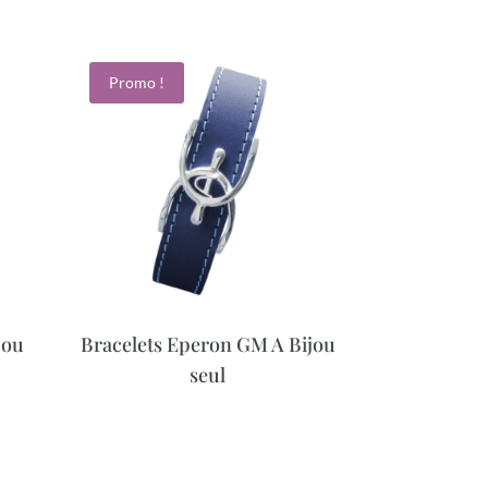
Promo !
jou
Bracelets Eperon GM A Bijou
seul