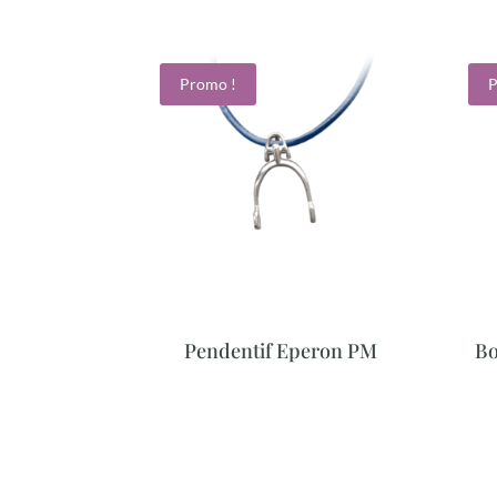
Promo !
P
Pendentif Eperon PM
Bo