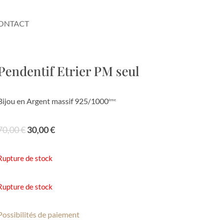
ONTACT
Pendentif Etrier PM seul
Bijou en Argent massif 925/1000
ème
Le
Le
70,00
€
30,00
€
prix
prix
initial
actuel
Rupture de stock
était :
est :
70,00 €.
30,00 €.
Rupture de stock
Possibilités de paiement